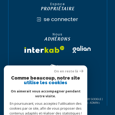
Espace
PROPRIÉTAIRE
se connecter
Nous
ADHÉRONS
On en reste là
Comme beaucoup, notre site
utilise les cookies
On aimerait vous accompagner pendant
votre visite.
© 2026 | TOUS DROITS RÉSERVÉS | TRADUCTION POWERED BY GOOGLE |
NOS HONORAIRES
PLAN DU SITE
MENTIONS LÉGALES
ADMIN
En poursuivant, vous acceptez l'utilisation des
NOS LIENS
POLITIQUE RGPD
COOKIES
cookies par ce site, afin de vous proposer des
contenus adaptés et réaliser des statistiques !