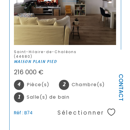
Saint-Hilaire-de-Chaléons
(44680)
MAISON PLAIN PIED
216 000 €
CONTACT
Pièce(s)
Chambre(s)
4
2
Salle(s) de bain
1
Sélectionner
Réf : B74